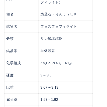
フィライト）
和名
燐葉石（りんようせき）
鉱物名
フォスフォフィライト
分類
リン酸塩鉱物
結晶系
単斜晶系
化学組成
Zn
Fe(PO
)
· 4H
O
2
4
2
2
硬度
3 – 3.5
比重
3.07 – 3.13
屈折率
1.59－1.62