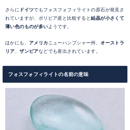
さらに
ドイツ
でもフォスフォフィライトの原石が発見さ
れていますが、ボリビア産と比較すると
結晶が小さくて
薄い色のものが多い
ようです。
ほかにも、
アメリカ
ニューハンプシャー州、
オーストラ
リア
、
ザンビア
などでも産出されています。
フォスフォフィライトの名前の意味