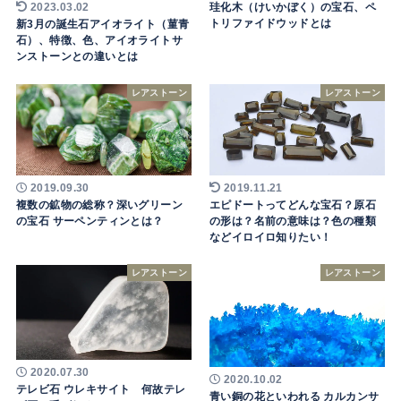
珪化木（けいかぼく）の宝石、ペ
2023.03.02
トリファイドウッドとは
新3月の誕生石アイオライト（菫青
石）、特徴、色、アイオライトサ
ンストーンとの違いとは
レアストーン
レアストーン
2019.09.30
2019.11.21
複数の鉱物の総称？深いグリーン
エピドートってどんな宝石？原石
の宝石 サーペンティンとは？
の形は？名前の意味は？色の種類
などイロイロ知りたい！
レアストーン
レアストーン
2020.07.30
2020.10.02
テレビ石 ウレキサイト 何故テレ
青い銅の花といわれる カルカンサ