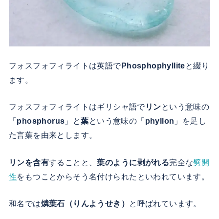
フォスフォフィライトは英語で
Phosphophyllite
と綴り
ます。
フォスフォフィライトはギリシャ語で
リン
という意味の
「
phosphorus
」と
葉
という意味の「
phyllon
」を足し
た言葉を由来とします。
リンを含有
することと、
葉のように剥がれる
完全な
劈開
性
をもつことからそう名付けられたといわれています。
和名では
燐葉石（りんようせき）
と呼ばれています。