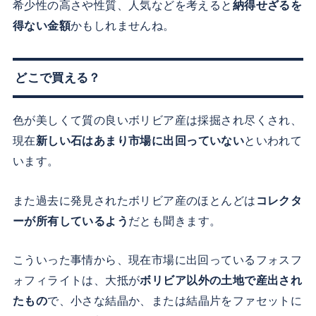
希少性の高さや性質、人気などを考えると
納得せざるを
得ない金額
かもしれませんね。
どこで買える？
色が美しくて質の良いボリビア産は採掘され尽くされ、
現在
新しい石はあまり市場に出回っていない
といわれて
います。
また過去に発見されたボリビア産のほとんどは
コレクタ
ーが所有しているよう
だとも聞きます。
こういった事情から、現在市場に出回っているフォスフ
ォフィライトは、大抵が
ボリビア以外の土地で産出され
たもの
で、小さな結晶か、または結晶片をファセットに