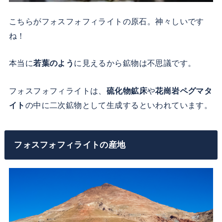
こちらがフォスフォフィライトの原石。神々しいです
ね！
本当に
若葉のよう
に見えるから鉱物は不思議です。
フォスフォフィライトは、
硫化物鉱床
や
花崗岩ペグマタ
イト
の中に二次鉱物として生成するといわれています。
フォスフォフィライトの産地