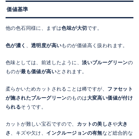
価値基準
他の色石同様に、まずは
色味が大切
です。
色が濃く
、
透明度が高い
ものが価値高く扱われます。
色味としては、前述したように、
淡いブルーグリーン
の
ものが
最も価値が高い
とされます。
柔らかいためカットされることは稀ですが、
ファセット
が施されたブルーグリーン
のものは
大変高い価値が付け
られる
そうです。
カットが難しい宝石ですので、
カットの美しさ
や
大き
さ
、キズや欠け、
インクルージョンの有無
など総合的な