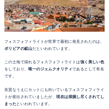
フォスフォフィライトが世界で最初に発見されたのは、
ボリビアの鉱山
だといわれています。
この土地で採れるフォスフォフィライトは
強く美しい色
をしており、
唯一のジェムクオリティ
であるとして有名
です。
良質なうえにカットにも向いているフォスフォフィライ
トが産出されていましたが、
現在は採掘し尽くされてし
まった
といわれています。