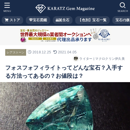
MENU
SEARCH
ストア
宝石図鑑
誕生石
【色別】宝石一覧
宝石の楽
2018.12.25
2021.04.05
レアストーン
ライター | マクロクリン伊久美
フォスフォフィライトってどんな宝石？入手す
る方法ってあるの？お値段は？