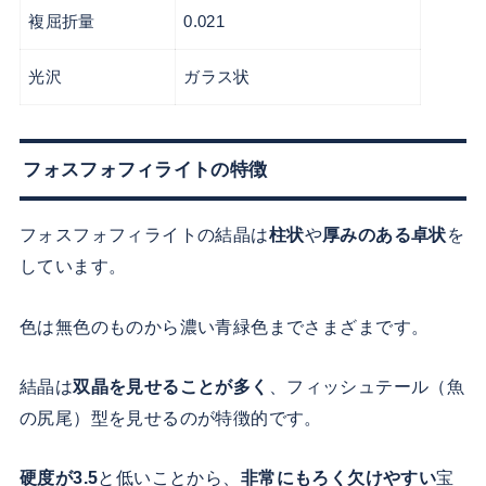
複屈折量
0.021
光沢
ガラス状
フォスフォフィライトの特徴
フォスフォフィライトの結晶は
柱状
や
厚みのある卓状
を
しています。
色は無色のものから濃い青緑色までさまざまです。
結晶は
双晶を見せることが多く
、フィッシュテール（魚
の尻尾）型を見せるのが特徴的です。
硬度が3.5
と低いことから、
非常にもろく欠けやすい
宝