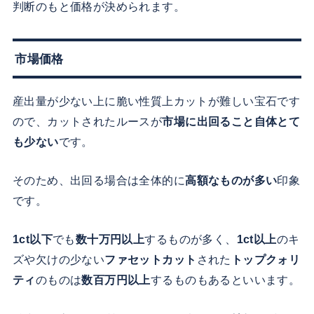
判断のもと価格が決められます。
市場価格
産出量が少ない上に脆い性質上カットが難しい宝石です
ので、カットされたルースが
市場に出回ること自体とて
も少ない
です。
そのため、出回る場合は全体的に
高額なものが多い
印象
です。
1ct以下
でも
数十万円以上
するものが多く、
1ct以上
のキ
ズや欠けの少ない
ファセットカット
された
トップクォリ
ティ
のものは
数百万円以上
するものもあるといいます。