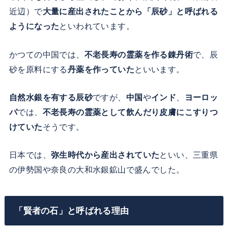
近辺）で
大量に産出されたことから「辰砂」と呼ばれる
ようになった
といわれています。
かつての中国では、
不老長寿の霊薬を作る錬丹術
で、辰
砂を原料にする
丹薬を作っていた
といいます。
自然水銀を有する辰砂
ですが、
中国
や
インド
、
ヨーロッ
パ
では、
不老長寿の霊薬として飲んだり皮膚にこすりつ
けていた
そうです。
日本では、
弥生時代から産出されていた
といい、三重県
の伊勢国や奈良の大和水銀鉱山で盛んでした。
「賢者の石」と呼ばれる理由