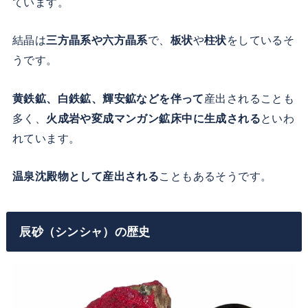
ています。
結晶は
三方晶系や六方晶系
で、
板状
や
柱状
をしているそ
うです。
黄鉄鉱、白鉄鉱、輝安鉱などを伴って
産出されることも
多く、
火成岩や変成マンガン鉱床中に生成される
といわ
れています。
温泉沈殿物として産出される
こともあるそうです。
辰砂（シンシャ）の歴史