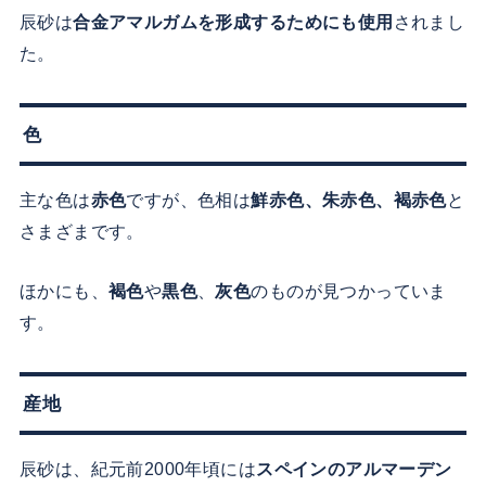
辰砂は
合金アマルガムを形成するためにも使用
されまし
た。
色
主な色は
赤色
ですが、色相は
鮮赤色、朱赤色、褐赤色
と
さまざまです。
ほかにも、
褐色
や
黒色
、
灰色
のものが見つかっていま
す。
産地
辰砂は、紀元前2000年頃には
スペインのアルマーデン