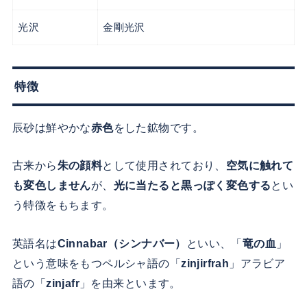
光沢
金剛光沢
特徴
辰砂は鮮やかな
赤色
をした鉱物です。
古来から
朱の顔料
として使用されており、
空気に触れて
も変色しません
が、
光に当たると黒っぽく変色する
とい
う特徴をもちます。
英語名は
Cinnabar（シンナバー）
といい、「
竜の血
」
という意味をもつペルシャ語の「
zinjirfrah
」アラビア
語の「
zinjafr
」を由来といます。