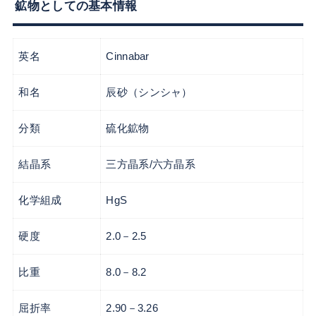
鉱物としての基本情報
英名
Cinnabar
和名
辰砂（シンシャ）
分類
硫化鉱物
結晶系
三方晶系/六方晶系
化学組成
HgS
硬度
2.0－2.5
比重
8.0－8.2
屈折率
2.90－3.26