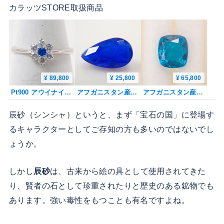
カラッツSTORE取扱商品
¥ 89,800
¥ 25,800
¥ 65,800
Pt900 アウイナイト 2.2mm/0.035ct・ダイヤモンド0.25ctリング 鑑別書
アフガニスタン産アウイナイト 0.080ctルース 鑑別書
アフガニスタン産アウイナイト 0.185ctルース 鑑別書
辰砂（シンシャ）というと、まず「宝石の国」に登場す
るキャラクターとしてご存知の方も多いのではないでし
ょうか。
しかし
辰砂
は、古来から絵の具として使用されてきた
り、賢者の石として珍重されたりと歴史のある鉱物でも
あります。強い毒性をもつことも有名ですよね。