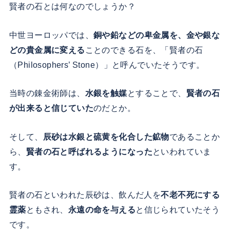
賢者の石とは何なのでしょうか？
中世ヨーロッパでは、
銅や鉛などの卑金属を、金や銀な
どの貴金属に変える
ことのできる石を、「賢者の石
（Philosophers’ Stone）」と呼んでいたそうです。
当時の錬金術師は、
水銀を触媒
とすることで、
賢者の石
が出来ると信じていた
のだとか。
そして、
辰砂は水銀と硫黄を化合した鉱物
であることか
ら、
賢者の石と呼ばれるようになった
といわれていま
す。
賢者の石といわれた辰砂は、飲んだ人を
不老不死にする
霊薬
ともされ、
永遠の命を与える
と信じられていたそう
です。