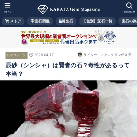
MENU
SEARCH
ストア
宝石図鑑
誕生石
【色別】宝石一覧
宝石の楽
2020.04.17
ライター | マクロクリン伊久美
レアストーン
辰砂（シンシャ）は賢者の石？毒性があるって
本当？