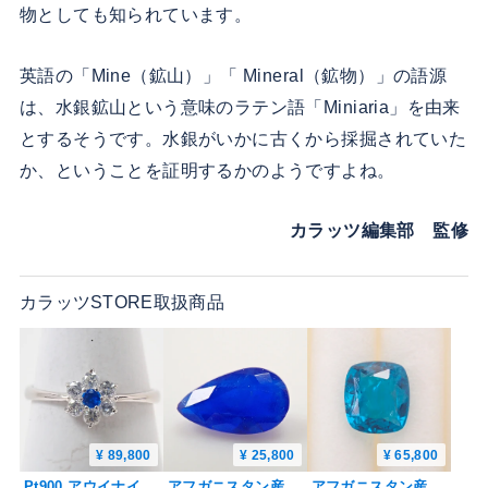
物としても知られています。
英語の「Mine（鉱山）」「 Mineral（鉱物）」の語源
は、水銀鉱山という意味のラテン語「Miniaria」を由来
とするそうです。水銀がいかに古くから採掘されていた
か、ということを証明するかのようですよね。
カラッツ編集部 監修
カラッツSTORE取扱商品
¥ 89,800
¥ 25,800
¥ 65,800
Pt900 アウイナイト 2.2mm/0.035ct・ダイヤモンド0.25ctリング 鑑別書
アフガニスタン産アウイナイト 0.080ctルース 鑑別書
アフガニスタン産アウイナイト 0.185ctルース 鑑別書