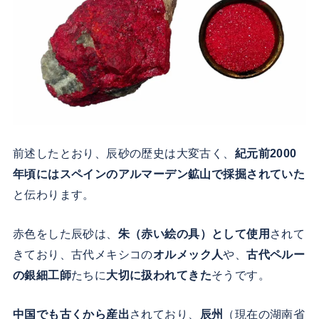
前述したとおり、辰砂の歴史は大変古く、
紀元前2000
年頃にはスペインのアルマーデン鉱山で採掘されていた
と伝わります。
赤色をした辰砂は、
朱（赤い絵の具）として使用
されて
きており、古代メキシコの
オルメック人
や、
古代ペルー
の銀細工師
たちに
大切に扱われてきた
そうです。
中国でも古くから産出
されており、
辰州
（現在の湖南省