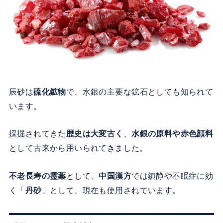
辰砂は
硫化鉱物
で、水銀の主要な鉱石としても知られて
います。
採掘されてきた
歴史は大変古く
、
水銀の原料や赤色顔料
として古来から用いられてきました。
不老長寿の霊薬
として、
中国漢方
では鎮静や不眠症に効
く「
丹砂
」として、現在も使用されています。