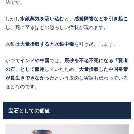
法です。
しかし
水銀蒸気を吸い込む
と、
感覚障害などを引き起こ
し
、死に至るほどの恐ろしい症状が現れます。
水銀は
大量摂取すると水銀中毒
を引き起こします。
かつて
インドや中国
では、
辰砂を不老不死になる「賢者
の石」として服用
していたため、
大量摂取した中国皇帝
が長生きできなかった
という皮肉な実話も伝わっている
ほどなのです。
宝石としての価値