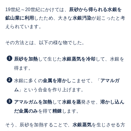
19世紀～20世紀にかけては、
辰砂から得られる水銀を
鉱山業に利用
したため、大きな
水銀汚染
が起こったと考
えられています。
その方法とは、以下の様な物でした。
辰砂を加熱
して生じた
水銀蒸気を冷却
して、水銀を
得ます。
水銀に多くの
金属を溶かし
こませて、「
アマルガ
ム
」という合金を作り上げます。
アマルガムを加熱
して
水銀を蒸
発させ、
溶かし込ん
だ金属のみ
を得て
精錬
します。
そう、辰砂を加熱することで、
水銀蒸気
を生じさせる方