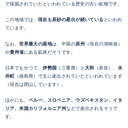
で採掘されていたといわれている歴史の古い鉱物です。
この地域では、
現在も辰砂の産出が続いている
といわれ
ています。
なお、
世界最大の産地
は、中国の
辰州
（現在の湖南省）
や
貴州省
にある鉱床だそうです。
日本でもかつて、
伊勢国
（三重県）と
大和
（奈良）、
水
井町
（徳島県）で主に産出されていたといわれています
（現在は閉山しています）。
ほかにも、
ペルー、スロベニア、ウズベキスタン、イタ
リア、米国カリフォルニア州
などで産出されるそうで
す。