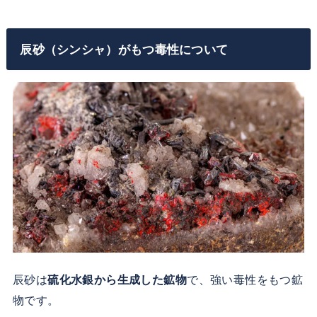
辰砂（シンシャ）がもつ毒性について
辰砂は
硫化水銀から生成した鉱物
で、強い毒性をもつ鉱
物です。