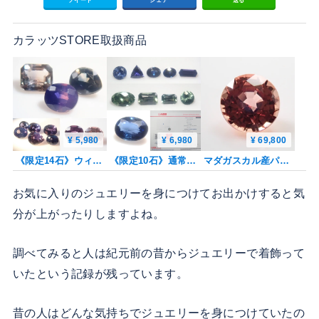
カラッツSTORE取扱商品
¥ 5,980
¥ 6,980
¥ 69,800
《限定14石》ウィンザーサファイアガチャ１石（バイカラー、シルキー、カラーチェンジ、平均0.30ct）《複数購入割引有》
《限定10石》通常69,800円の非加熱コーンフラワーブルーサファイア含むサファイアガチャ（おまけでサンジェ氏サファイア1石）《複数購入割引有》
マダガスカル産パパラチアサファイア 3.9mm/0.314ctルース 中宝鑑
お気に入りのジュエリーを身につけてお出かけすると気
分が上がったりしますよね。
調べてみると人は紀元前の昔からジュエリーで着飾って
いたという記録が残っています。
昔の人はどんな気持ちでジュエリーを身につけていたの