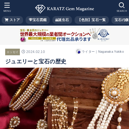
MENU
SEARCH
ストア
宝石図鑑
誕生石
【色別】宝石一覧
宝石の楽
2024.02.10
ライター｜Naganaka Yukiko
エッセイ
ジュエリーと宝石の歴史