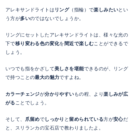
アレキサンドライトは
リング
（指輪）で
楽しみたい
とい
う方が
多い
のではないでしょうか。
リングにセットしたアレキサンドライトは、様々な光の
下で
移り変わる色の変化
を
間近で楽しむ
ことができるで
しょう。
いつでも指をかざして
美しさを堪能
できるのが、リング
で持つことの
最大の魅力
ですよね。
カラーチェンジ
が
分かりやすい
もの程、より
楽しみが広
がる
ことでしょう。
そして、
爪留め
で
しっかり
と
留められている
方が
安心
だ
と、スリランカの宝石店で教わりましたよ。