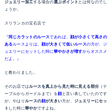
ジュエリー加工
する場合の
選ぶポイント
とは何なのでし
ょうか。
スリランカの宝石店で
『
同じカラットのルース
であれば、
顔が小さくて高さの
ある
ルースよりは、
顔が大きくて低いルース
の方が、ジ
ュエリーにセットした時に
華やかさが増す
からオススメ
だよ。』
と教わりました。
そのお店では
ルースを真上から見た時に見える部分
（テ
ーブルからガードルまで）を
顔
と言い表していたのです
が、やはり
ルースの
顔
が大きい
方が、
ジュエリーにセッ
ト
した時に
華やか
ですよね。