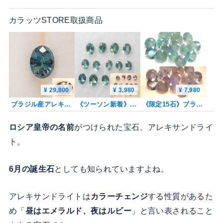
カラッツSTORE取扱商品
¥ 29,800
¥ 3,980
¥ 7,980
ブラジル産アレキサンドライト 0.102ctルース 鑑別書
《ツーソン新着》ブラジル産アレキサンドライト1石ルース（メレサイズのトップクオリティ,ヘマチタ鉱山）《複数購入割引有》
《限定15石》ブラジル産シルキーアレキサンドライト1石ルース（2.5-3.0mm,ラウンドカット）《複数購入割引有》
ロシア皇帝の名前
がつけられた宝石、アレキサンドライ
ト。
6月の誕生石
としても知られていますよね。
アレキサンドライトは
カラーチェンジ
する性質があるた
め「
昼はエメラルド、夜はルビー
」と言い表されること