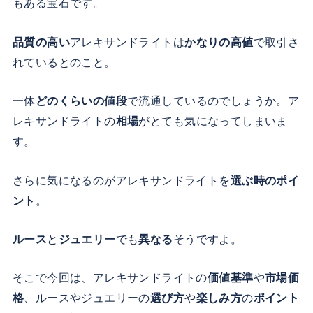
もある宝石です。
品質の高い
アレキサンドライトは
かなりの高値
で取引さ
れているとのこと。
一体
どのくらいの値段
で流通しているのでしょうか。ア
レキサンドライトの
相場
がとても気になってしまいま
す。
さらに気になるのがアレキサンドライトを
選ぶ時のポイ
ント
。
ルース
と
ジュエリー
でも
異なる
そうですよ。
そこで今回は、アレキサンドライトの
価値基準
や
市場価
格
、ルースやジュエリーの
選び方
や
楽しみ方
の
ポイント