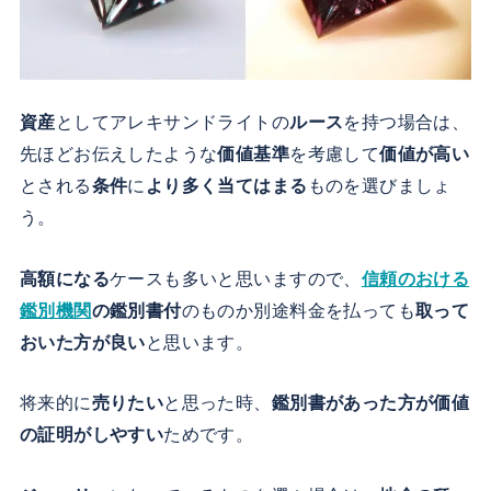
資産
としてアレキサンドライトの
ルース
を持つ場合は、
先ほどお伝えしたような
価値基準
を考慮して
価値が高い
とされる
条件
に
より多く当てはまる
ものを選びましょ
う。
高額になる
ケースも多いと思いますので、
信頼のおける
鑑別機関
の鑑別書付
のものか別途料金を払っても
取って
おいた方が良い
と思います。
将来的に
売りたい
と思った時、
鑑別書があった方が価値
の証明がしやすい
ためです。