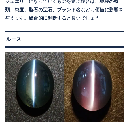
ジュエリー
になっているものを選ぶ場合は、
地金の種
類
、
純度
、
脇石の宝石
、
ブランド名
なども
価値に影響
を
与えます。
総合的に判断
すると良いでしょう。
ルース