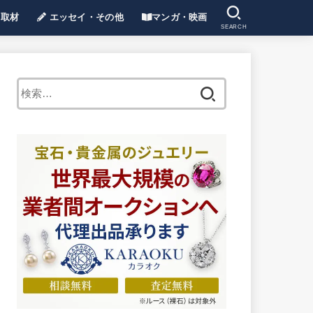
取材
エッセイ・その他
マンガ・映画
SEARCH
ンタビュー・取材
石ニュース・イベントレポート
エッセイ
手作り
ショッピング
ジュエリーリフォーム
その他全般
漫画・アニメ・小説ほか
映画
ヒット曲
検
索: