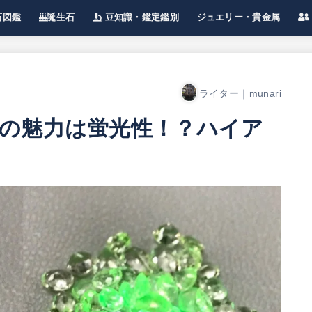
石図鑑
誕生石
豆知識・鑑定鑑別
ジュエリー・貴金属
】宝石一覧
楽しみ方
宝石豆知識
鑑定・鑑別
偽物の見分け方
宝石の処理
ジュエリー豆知識
金・プラチナなど貴金属
イ
宝
ライター｜munari
の魅力は蛍光性！？ハイア