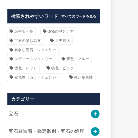
検索されやすいワード
すべてのワードを見る
誕生石一覧
偽物の見分け方
宝石の楽しみ方
世界最大
有名な宝石・ジュエリー
レディースジュエリー
青色・ブルー
赤色・レッド
桃色・ピンク
変色性（カラーチェンジ）
強い多色性
カテゴリー
宝石
宝石豆知識・鑑定鑑別・宝石の処理