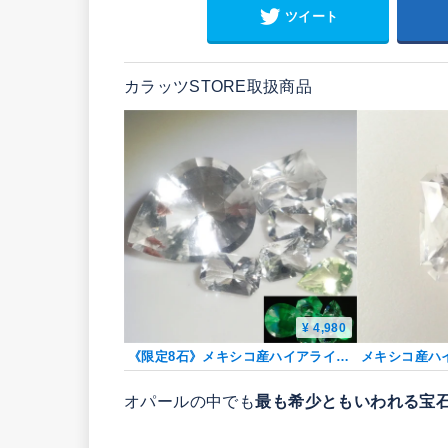
ツイート
カラッツSTORE取扱商品
¥ 4,980
《限定8石》メキシコ産ハイアライトオパール1石ルース（4ct大きめ、太陽光でも蛍光含む）《複数購入割引有》
オパールの中でも
最も希少ともいわれる宝