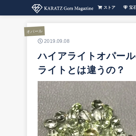
ストア
宝
【色別
宝石の
オパール
2019.09.08
ハイアライトオパール
ライトとは違うの？