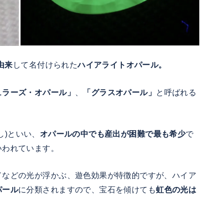
由来
して名付けられた
ハイアライトオパール。
ュラーズ・オパール」
、
「グラスオパール」
と呼ばれる
し)といい、
オパールの中でも産出が困難で最も希少
で
いわれています。
ドなどの光が浮かぶ、遊色効果が特徴的ですが、ハイア
パール
に分類されますので、宝石を傾けても
虹色の光は