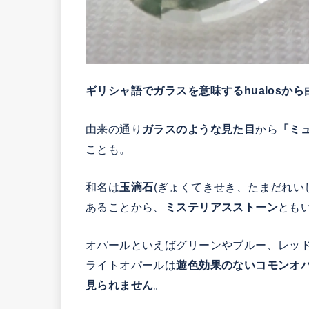
ギリシャ語でガラスを意味するhualosから
由来の通り
ガラスのような見た目
から
「ミ
ことも。
和名は
玉滴石
(ぎょくてきせき、たまだれい
あることから、
ミステリアスストーン
とも
オパールといえばグリーンやブルー、レッ
ライトオパールは
遊色効果のないコモンオ
見られません
。