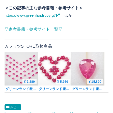
＜この記事の主な参考書籍・参考サイト＞
https://www.greenlandruby.gl/
ほか
▽参考書籍・参考サイト一覧▽
カラッツSTORE取扱商品
¥ 2,280
¥ 5,980
¥ 15,800
グリーンランド産ルビー 1石（ラウンドカット,1.2mm）《複数購入割引有》
グリーンランド産ルビー 1石（ハートシェイプ,4mm）《複数購入割引有》
グリーンランド産ルビー 0.307ctルース 証明書付
ルビー