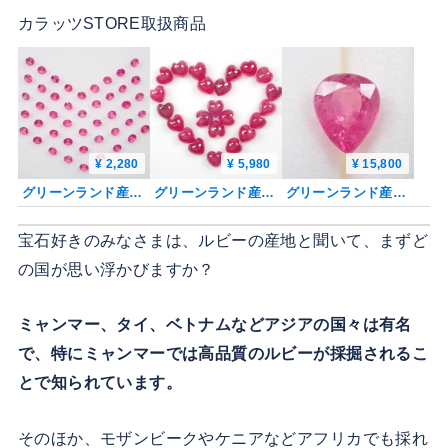
カラッツSTORE取扱商品
¥ 2,280
¥ 5,980
¥ 15,800
グリーンランド産ルビー 1石（ラウンドカット,1.2mm）《複数購入割引有》
グリーンランド産ルビー 1石（ハートシェイプ,4mm）《複数購入割引有》
グリーンランド産ルビー 0.307ctルース 証明書付
宝石好きのみなさまは、ルビーの産地と聞いて、まずど
の国が思い浮かびますか？
ミャンマー、タイ、ベトナムなどアジアの国々は有名
で、特にミャンマーでは高品質のルビーが採掘されるこ
とで知られています。
そのほか、モザンビークやケニアなどアフリカでも採れ