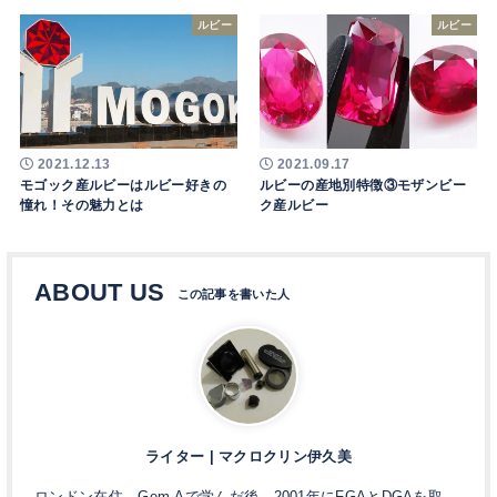
ルビー
ルビー
2021.12.13
2021.09.17
モゴック産ルビーはルビー好きの
ルビーの産地別特徴③モザンビー
憧れ！その魅力とは
ク産ルビー
ABOUT US
ライター | マクロクリン伊久美
ロンドン在住。Gem-Aで学んだ後、2001年にFGAとDGAを取