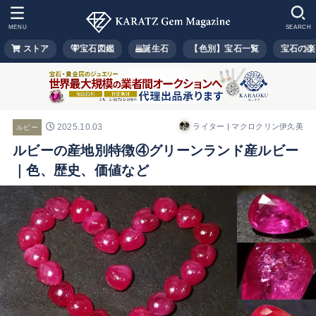
MENU
SEARCH
ストア
宝石図鑑
誕生石
【色別】宝石一覧
宝石の楽
2025.10.03
ライター | マクロクリン伊久美
ルビー
ルビーの産地別特徴④グリーンランド産ルビー
｜色、歴史、価値など