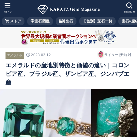
MENU
SEARCH
ストア
宝石図鑑
誕生石
【色別】宝石一覧
宝石の楽
2023.03.12
ライター |安納 吽
エメラルド
エメラルドの産地別特徴と価値の違い｜コロン
ビア産、ブラジル産、ザンビア産、ジンバブエ
産