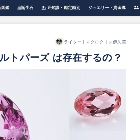
石図鑑
誕生石
豆知識・鑑定鑑別
ジュエリー・貴金属
】宝石一覧
楽しみ方
宝石豆知識
鑑定・鑑別
偽物の見分け方
宝石の処理
ジュエリー豆知識
金・プラチナなど貴金属
イ
宝
ライター | マクロクリン伊久美
ルトパーズ は存在するの？