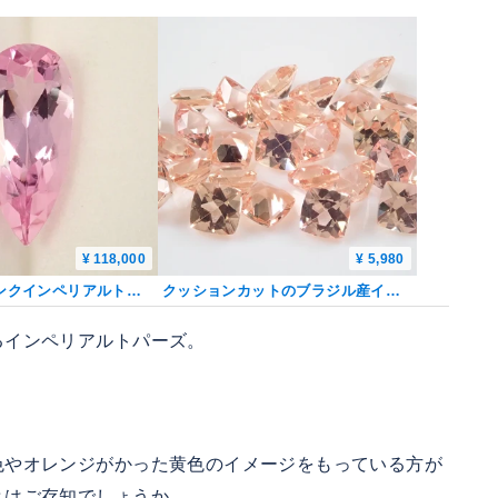
¥ 118,000
¥ 5,980
ブラジル産ピンクインペリアルトパーズ 1.907ctルース 日独鑑
クッションカットのブラジル産インペリアルトパーズ1石ルース（3mm）《複数購入割引有》
るインペリアルトパーズ。
。
色やオレンジがかった黄色のイメージをもっている方が
とはご存知でしょうか。