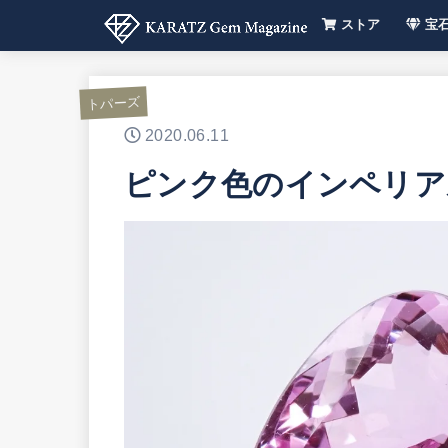
ストア
宝
【色別
宝石の
トパーズ
2020.06.11
ピンク色のインペリア