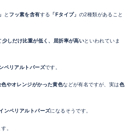
」
と
フッ素を含有
する
「Fタイプ」
の2種類があること
て
少しだけ比重が低く、屈折率が高い
といわれていま
ンペリアルトパーズ
です。
金色やオレンジがかった黄色
などが有名ですが、実は
色
インペリアルトパーズ
になるそうです。
ます。