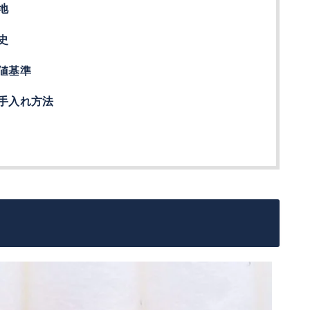
地
史
値基準
手入れ方法