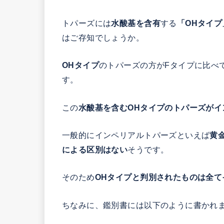
トパーズには
水酸基を含有
する
「OHタイプ
はご存知でしょうか。
OHタイプ
のトパーズの方がFタイプに比べ
す。
この
水酸基を含むOHタイプのトパーズがイ
一般的にインペリアルトパーズといえば
黄
による区別はない
そうです。
そのため
OHタイプと判別されたものは全て
ちなみに、鑑別書には以下のように書かれ