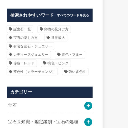
検索されやすいワード
すべてのワードを見る
誕生石一覧
偽物の見分け方
宝石の楽しみ方
世界最大
有名な宝石・ジュエリー
レディースジュエリー
青色・ブルー
赤色・レッド
桃色・ピンク
変色性（カラーチェンジ）
強い多色性
カテゴリー
宝石
宝石豆知識・鑑定鑑別・宝石の処理