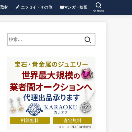
取材
エッセイ・その他
マンガ・映画
SEARCH
ンタビュー・取材
石ニュース・イベントレポート
エッセイ
手作り
ショッピング
ジュエリーリフォーム
その他全般
漫画・アニメ・小説ほか
映画
ヒット曲
検
索: