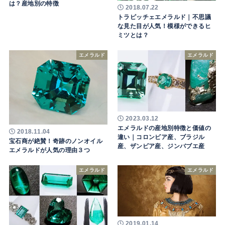
は？産地別の特徴
2018.07.22
トラピッチェエメラルド｜不思議
な見た目が人気！模様ができるヒ
ミツとは？
エメラルド
エメラルド
2023.03.12
エメラルドの産地別特徴と価値の
2018.11.04
違い｜コロンビア産、ブラジル
宝石商が絶賛！奇跡のノンオイル
産、ザンビア産、ジンバブエ産
エメラルドが人気の理由３つ
エメラルド
エメラルド
2019.01.14