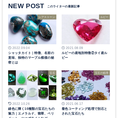
NEW POST
レアストーン
ルビー
2022.09.04
2021.08.09
シャッタカイト｜特徴、名前の
ルビーの産地別特徴②タイ産ル
意味、独特のマーブル模様の秘
ビー
密とは
宝石
宝石の処理
2022.10.26
2021.06.17
緑色に輝く10種類の宝石たちの
着色コーティング処理で別石と
魅力｜エメラルド、翡翠、ペリ
された宝石たち