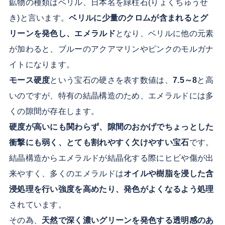
鉱物の種類はベリル、日本名を緑柱石(りょくちゅうせ
き)と言います。
ベリルに少量のクロムが含まれるとグ
リーンを発色し、エメラルド
となり、ベリルに他の元素
が加わると、ブルーのアクアマリンやピンクのモルガナ
イトになります。
モース硬度
という宝石の硬さを表す数値は、
7.5～8
と高
いのですが、特有の結晶構造のため、エメラルドには多
くの隙間が存在します。
硬度が高いにも関わらず、隙間のおかげでちょっとした
衝撃にも弱く、とても割れやすく欠けやすい宝石
です。
結晶構造からエメラルドが結晶化する際にヒビや傷が出
来やすく、多くのエメラルドは
オイルや樹脂を浸した含
浸処理を行い強度を高めたり、発色がよくなるよう処理
されています。
その為、
天然で深く濃いグリーンを発色する透明感のあ