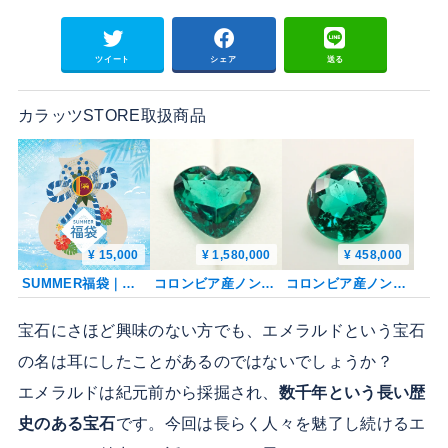
ツイート
シェア
送る
カラッツSTORE取扱商品
¥ 15,000
¥ 1,580,000
¥ 458,000
SUMMER福袋｜初登場シーギリアローズクォーツ1石＆濃色エメラルド2石ペア確定（35,000円相当）《複数購入割引有》
コロンビア産ノンオイルエメラルド 1.760ctルース GIA
コロンビア産ノンオイルエメラルド 4.1mm/0.240ctルース GIA
宝石にさほど興味のない方でも、エメラルドという宝石
の名は耳にしたことがあるのではないでしょうか？
エメラルドは紀元前から採掘され、
数千年という長い歴
史のある宝石
です。今回は長らく人々を魅了し続けるエ