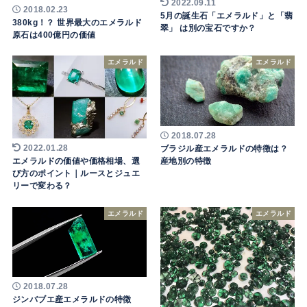
2022.09.11
2018.02.23
5月の誕生石「エメラルド」と「翡
380kg！？ 世界最大のエメラルド
翠」 は別の宝石ですか？
原石は400億円の価値
エメラルド
エメラルド
2018.07.28
ブラジル産エメラルドの特徴は？
2022.01.28
産地別の特徴
エメラルドの価値や価格相場、選
び方のポイント｜ルースとジュエ
リーで変わる？
エメラルド
エメラルド
2018.07.28
ジンバブエ産エメラルドの特徴