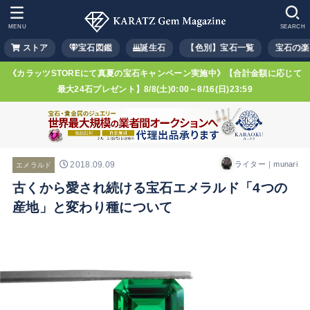
MENU
SEARCH
ストア
宝石図鑑
誕生石
【色別】宝石一覧
宝石の楽
《カラッツSTOREにて真夏の宝石キャンペーン実施中》【合計金額に応じて
最大24石プレゼント】8/8(土)0:00～8/16(日)23:59
2018.09.09
ライター｜munari
エメラルド
古くから愛され続ける宝石エメラルド「4つの
産地」と変わり種について