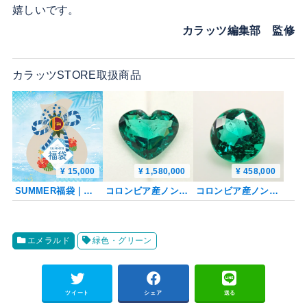
嬉しいです。
カラッツ編集部 監修
カラッツSTORE取扱商品
¥ 15,000
¥ 1,580,000
¥ 458,000
SUMMER福袋｜初登場シーギリアローズクォーツ1石＆濃色エメラルド2石ペア確定（35,000円相当）《複数購入割引有》
コロンビア産ノンオイルエメラルド 1.760ctルース GIA
コロンビア産ノンオイルエメラルド 4.1mm/0.240ctルース GIA
エメラルド
緑色・グリーン
ツイート
シェア
送る