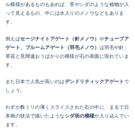
ル模様があるものもあれば、苔やシダのような植物が入
って見えるもの、中には水入りのメノウなどもありま
す。
例えば
セージナイトアゲート（針メノウ）
や
チューブア
ゲート、
プルームアゲート（羽毛メノウ）
は羽毛や針、
草花と見間違おうばかりの模様が石の表面に現れていま
す。
また日本で人気が高いのは
デンドリティックアゲート
で
しょう。
わずか数ミリの薄くスライスされた石の中に、まるで日
本画の技法で描いたような
シダ状の模様
が入り込んでい
ます。