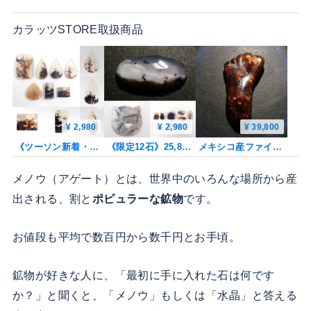
カラッツSTORE取扱商品
¥ 2,980
¥ 2,980
¥ 39,800
《ツーソン新着・限定7石》デンドリティックアゲート（デンドリティッククォーツ）ガチャ1石ルース《複数購入割引有》
《限定12石》25,800円相当のカンナカットや大粒な猫カットも含むデンドリティックアゲートガチャ💎1石ルース（平均7ct）《複数購入割引有》
メキシコ産ファイアーアゲート 33.195ctルース
メノウ（アゲート）とは、世界中のいろんな場所から産
出される、割と
ポピュラーな鉱物
です。
お値段も平均で数百円から数千円とお手頃。
鉱物が好きな人に、「最初に手に入れた石は何です
か？」と聞くと、「メノウ」もしくは「水晶」と答える