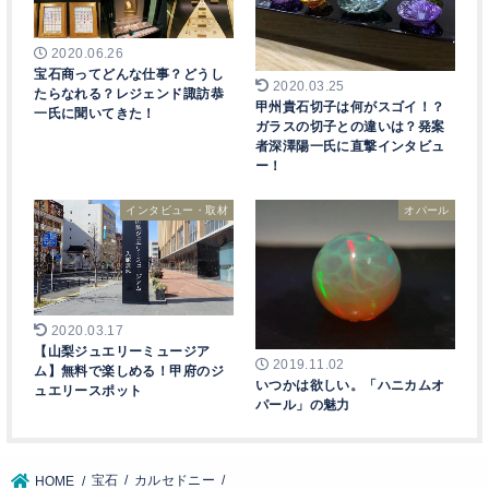
2020.06.26
宝石商ってどんな仕事？どうし
2020.03.25
たらなれる？レジェンド諏訪恭
甲州貴石切子は何がスゴイ！？
一氏に聞いてきた！
ガラスの切子との違いは？発案
者深澤陽一氏に直撃インタビュ
ー！
インタビュー・取材
オパール
2020.03.17
【山梨ジュエリーミュージア
2019.11.02
ム】無料で楽しめる！甲府のジ
いつかは欲しい。「ハニカムオ
ュエリースポット
パール」の魅力
宝石
カルセドニー
HOME