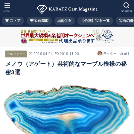
MENU
SEARCH
ストア
宝石図鑑
誕生石
【色別】宝石一覧
宝石の楽
2018.04.04
2019.11.20
ライター | girigiri
カルセドニー
メノウ（アゲート）芸術的なマーブル模様の秘
密3選