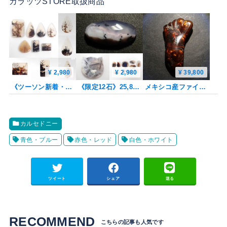
カラッツSTORE取扱商品
¥ 2,980
¥ 2,980
¥ 39,800
《ツーソン新着・限定7石》デンドリティックアゲート（デンドリティッククォーツ）ガチャ1石ルース《複数購入割引有》
《限定12石》25,800円相当のカンナカットや大粒な猫カットも含むデンドリティックアゲートガチャ💎1石ルース（平均7ct）《複数購入割引有》
メキシコ産ファイアーアゲート 33.195ctルース
カルセドニー
青色・ブルー
赤色・レッド
白色・ホワイト
ツイート
シェア
送る
RECOMMEND