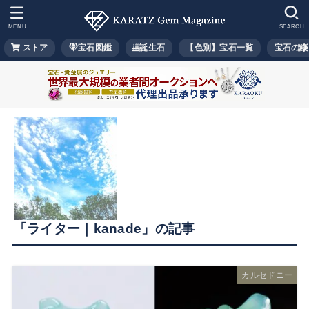
MENU
SEARCH
ストア
宝石図鑑
誕生石
【色別】宝石一覧
宝石の楽
「ライター｜kanade」の記事
カルセドニー